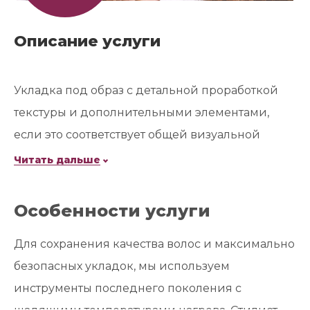
Описание услуги
Укладка под образ с детальной проработкой
текстуры и дополнительными элементами,
если это соответствует общей визуальной
картине. Используется стайлинг, необходимый
Читать дальше
для длительной фиксации.
Стоимость услуги увеличивается на 20% при
Особенности услуги
длинных или густых волосах.
Для сохранения качества волос и максимально
безопасных укладок, мы используем
инструменты последнего поколения с