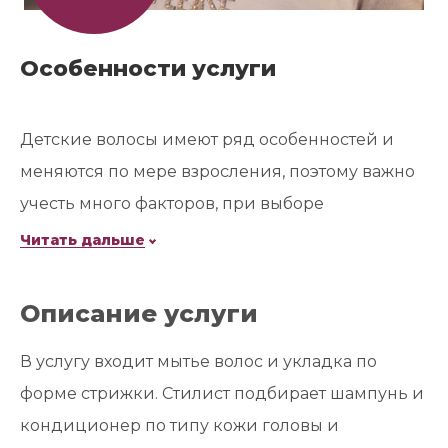
Особенности услуги
Детские волосы имеют ряд особенностей и
меняются по мере взросления, поэтому важно
учесть много факторов, при выборе
подходящей формы. Мы учтем все нюансы и
Читать дальше
пожелания, детально обсудим с юным гостем и
родителями форму предстоящей стрижки и
Описание услуги
выполним её, с учетом договоренностей.
В услугу входит мытье волос и укладка по
форме стрижки. Стилист подбирает шампунь и
кондиционер по типу кожи головы и